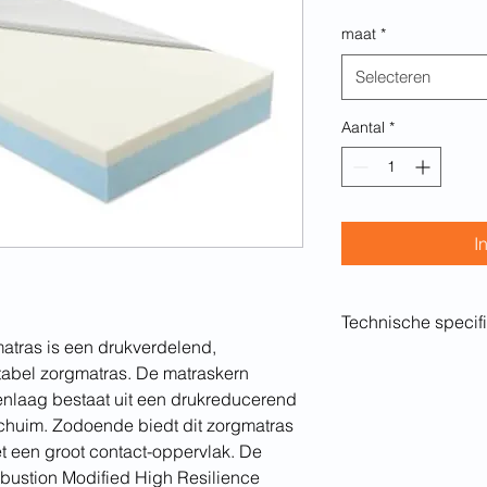
maat
*
Selecteren
Aantal
*
I
Technische specifi
atras is een drukverdelend,
Visco-elastische co
tabel zorgmatras. De matraskern
polyurethaanhoes.
venlaag bestaat uit een drukreducerend
constructie: 2 la
schuim. Zodoende biedt dit zorgmatras
type foam: CMH
t een groot contact-oppervlak. De
densiteit VISCO:
bustion Modified High Resilience
densiteit CMHR: 