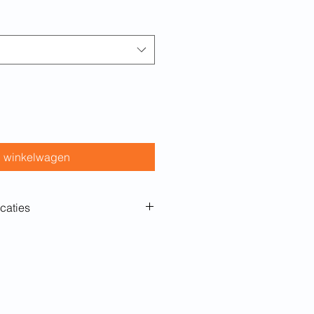
n winkelwagen
caties
mfortmatras met afwasbare
gen / 10 + 5 cm
R + CMVISCO
 50 kg/m3
60 kg/m3