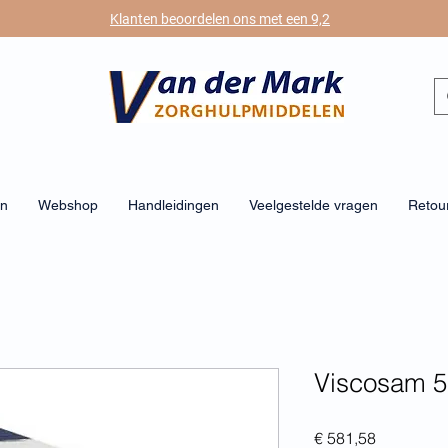
Klanten beoordelen ons met een 9,2
en
Webshop
Handleidingen
Veelgestelde vragen
Retour
Viscosam 
Prijs
€ 581,58