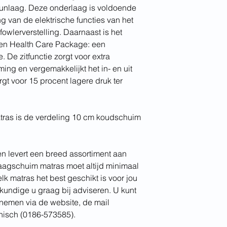
comfort: Medium-
unlaag. Deze onderlaag is voldoende
brandgedrag: cri
g van de elektrische functies van het
fowlerverstelling. Daarnaast is het
een Health Care Package: een
e. De zitfunctie zorgt voor extra
ing en vergemakkelijkt het in- en uit
gt voor 15 procent lagere druk ter
tras is de verdeling 10 cm koudschuim
 levert een breed assortiment aan
aagschuim matras moet altijd minimaal
k matras het best geschikt is voor jou
gkundige u graag bij adviseren. U kunt
pnemen via de website, de mail
onisch (0186-573585).