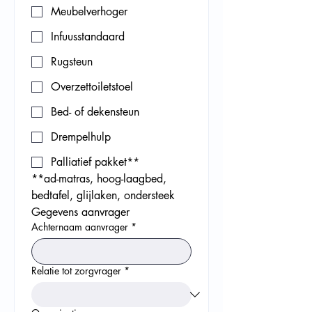
Meubelverhoger
Infuusstandaard
Rugsteun
Overzettoiletstoel
Bed- of dekensteun
Drempelhulp
Palliatief pakket**
**ad-matras, hoog-laagbed, 
bedtafel, glijlaken, ondersteek
Gegevens aanvrager
Achternaam aanvrager
*
Relatie tot zorgvrager
*