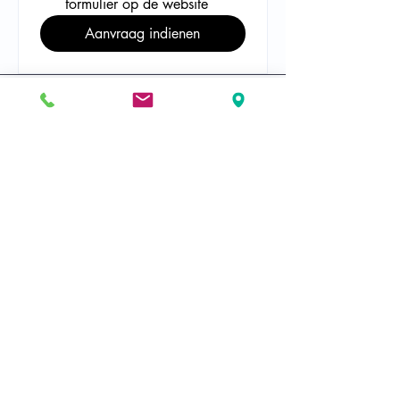
formulier op de website
Aanvraag indienen
Hoe nu verder
Invullen + versturen aanvraag
formulier
Wij willen u vragen het aanvraag
formulier correct en naar waarheid in
te vullen. U kunt hulpmiddelen
aanvragen voor de thuissituatie (via de
zorgverzekering) als eindgebruiker,
mantelzorger of zorgprofessional. Ook
kunt u aanvragen doen voor