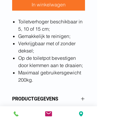
In winkelwagen
Toiletverhoger beschikbaar in
5, 10 of 15 cm;
Gemakkelijk te reinigen;
Verkrijgbaar met of zonder
deksel;
Op de toiletpot bevestigen
door klemmen aan te draaien;
Maximaal gebruikersgewicht
200kg.
PRODUCTGEGEVENS
Toiletverhoger beschikbaar in 5,
RETOURNEREN EN
10 of 15 cm;
TERUGBETALEN
Gemakkelijk te reinigen;
Verkrijgbaar met of zonder
We accepteren retourzendingen