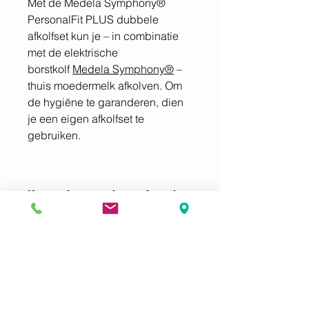
Met de Medela Symphony®
PersonalFit PLUS dubbele
afkolfset kun je – in combinatie
met de elektrische
borstkolf
Medela Symphony®
–
thuis moedermelk afkolven. Om
de hygiëne te garanderen, dien
je een eigen afkolfset te
gebruiken.
Kenmerken van de vernieuwde
afkolfset
Meer melk: 11% extra, in 15
minuten.
Meer comfort: ontspannen en
natuurlijk kolven.
Meer efficiëntie: eenvoudig te
Regel het zelf
reinigen, en gebruiksvriendelijk.