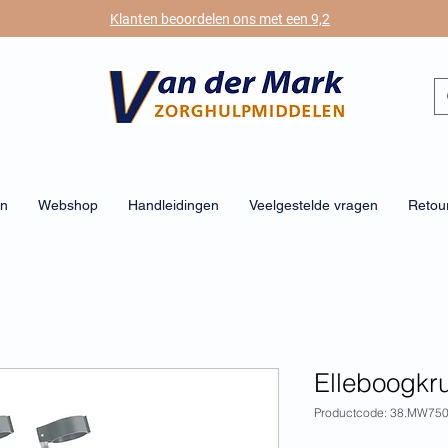
Klanten beoordelen ons met een 9,2
en
Webshop
Handleidingen
Veelgestelde vragen
Retour
Elleboogkr
Productcode: 38.MW75