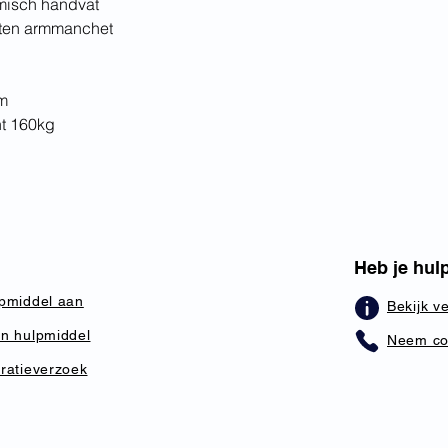
misch handvat
loten armmanchet
m
t 160kg
Heb je hul
pmiddel aan
​Bekijk 
n hulpmiddel
Neem co
ratieverzoek