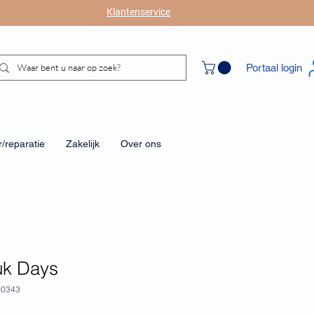
Klantenservice
Portaal login
/reparatie
Zakelijk
Over ons
uk Days
00343